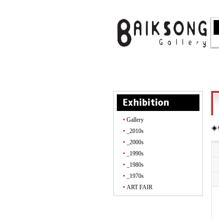
Gallery
◈
_2010s
_2000s
_1990s
_1980s
_1970s
ART FAIR