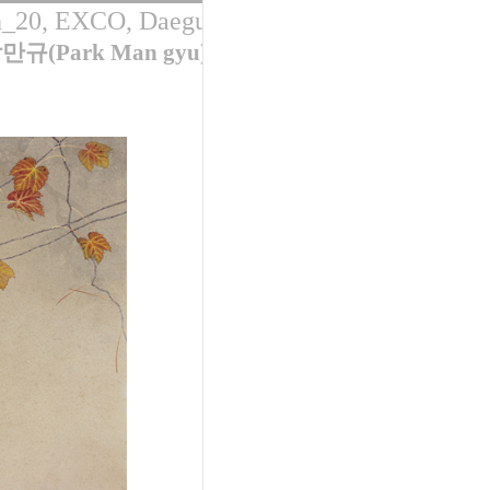
th_20, EXCO, Daegu
박만규(Park Man gyu)