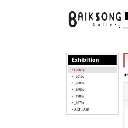
Gallery
◈
_2010s
_2000s
_1990s
_1980s
_1970s
ART FAIR