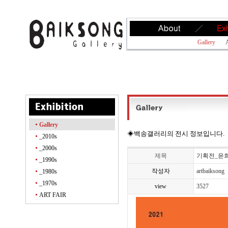
Gallery
A
Gallery
◈백송갤러리의 전시 정보입니다.
_2010s
_2000s
제목
기획전_윤희태 
_1990s
작성자
artbaiksong
_1980s
_1970s
view
3527
ART FAIR