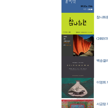
참나화원전/
CHRISTO
백송갤러리
이명희 개인
서금랑 개인