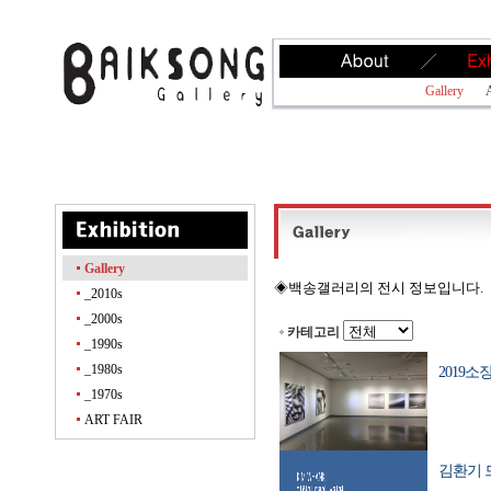
Gallery
A
Gallery
◈백송갤러리의 전시 정보입니다.
_2010s
_2000s
카테고리
_1990s
_1980s
2019소장전
_1970s
ART FAIR
김환기 드로