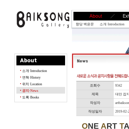
향당 백윤문
소개·Introduction
소개·Introduction
연혁·History
위치·Location
조회수
9342
공지·News
제목
대만 잡지 
도록·Books
작성자
artbaikso
작성일자
2019-02-
O
NE
A
RT
T
A