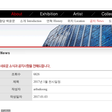
향당 백윤문
소개·Introduction
연혁·History
위치·Location
공지·News
도
조회수
6826
제목
2017년 1월 전시일정.
작성자
artbaiksong
작성일자
2017-01-03
Gallery