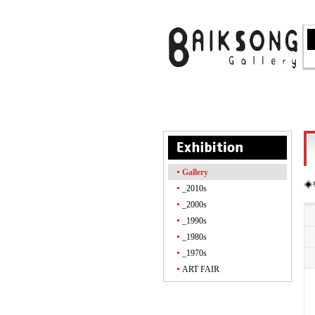
Gallery
◈
_2010s
_2000s
_1990s
_1980s
_1970s
ART FAIR