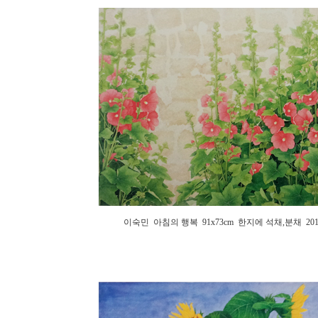
이숙민 아침의 행복 91x73cm 한지에 석채,분채 201