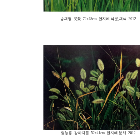
송채영 붓꽃 72x48cm 한지에 석분,채색 2012
염능용 강아지풀 52x41cm 한지에 분채 2012