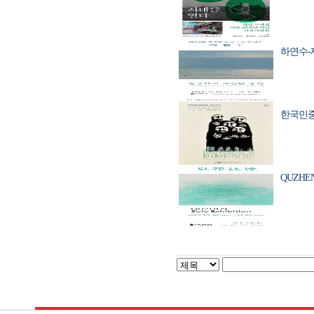
하연수-제2
한국민중미
QUZHEN 