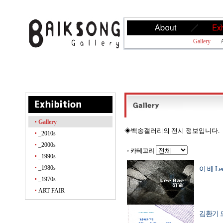
Gallery
A
Gallery
◈백송갤러리의 전시 정보입니다.
_2010s
_2000s
카테고리
_1990s
_1980s
이 배 Lee 
_1970s
ART FAIR
김환기 드로잉