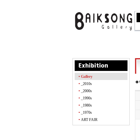
Gallery
◈
_2010s
_2000s
_1990s
_1980s
_1970s
ART FAIR